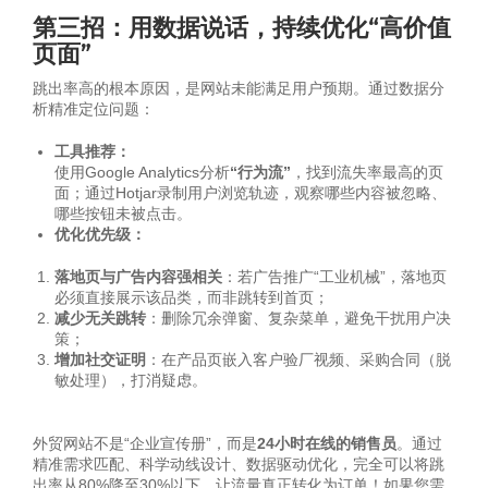
第三招：用数据说话，持续优化“高价值
页面”
跳出率高的根本原因，是网站未能满足用户预期。通过数据分
析精准定位问题：
工具推荐：
使用Google Analytics分析
“行为流”
，找到流失率最高的页
面；通过Hotjar录制用户浏览轨迹，观察哪些内容被忽略、
哪些按钮未被点击。
优化优先级：
落地页与广告内容强相关
：若广告推广“工业机械”，落地页
必须直接展示该品类，而非跳转到首页；
减少无关跳转
：删除冗余弹窗、复杂菜单，避免干扰用户决
策；
增加社交证明
：在产品页嵌入客户验厂视频、采购合同（脱
敏处理），打消疑虑。
外贸网站不是“企业宣传册”，而是
24小时在线的销售员
。通过
精准需求匹配、科学动线设计、数据驱动优化，完全可以将跳
出率从80%降至30%以下，让流量真正转化为订单！如果您需