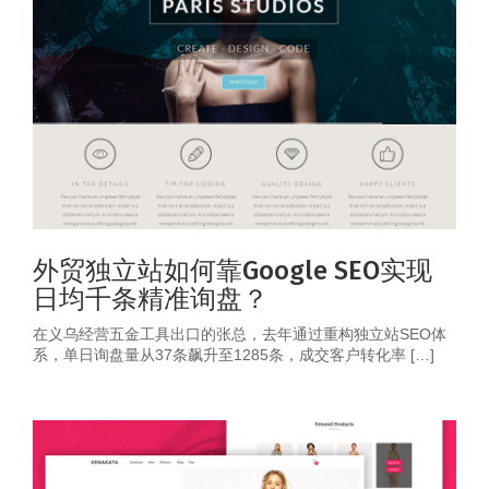
外贸独立站如何靠Google SEO实现
日均千条精准询盘？
在义乌经营五金工具出口的张总，去年通过重构独立站SEO体
系，单日询盘量从37条飙升至1285条，成交客户转化率 […]