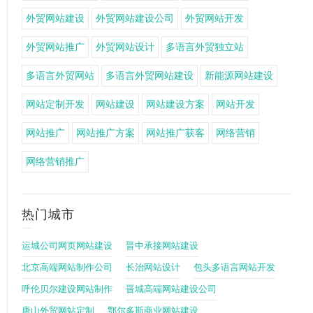
外贸网站建设
外贸网站建设公司
外贸网站开发
外贸网站推广
外贸网站设计
多语言外贸独立站
多语言外贸网站
多语言外贸网站建设
新能源网站建设
网站定制开发
网站建设
网站建设方案
网站开发
网站推广
网站推广方案
网站推广获客
网络营销
网络营销推广
热门城市
运城公司网页网站建设
晋中承接网站建设
北京高端网站制作公司
长治网站设计
包头多语言网站开发
呼伦贝尔建设网站制作
晋城高端网站建设公司
唐山外贸网站定制
鄂尔多斯商业网站建设