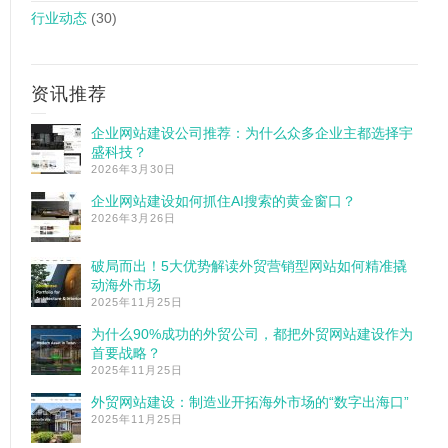
行业动态
(30)
资讯推荐
企业网站建设公司推荐：为什么众多企业主都选择宇
盛科技？
2026年3月30日
企业网站建设如何抓住AI搜索的黄金窗口？
2026年3月26日
破局而出！5大优势解读外贸营销型网站如何精准撬
动海外市场
2025年11月25日
为什么90%成功的外贸公司，都把外贸网站建设作为
首要战略？
2025年11月25日
外贸网站建设：制造业开拓海外市场的“数字出海口”
2025年11月25日