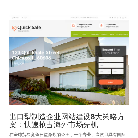
出口型制造企业网站建设8大策略方
案：快速抢占海外市场先机
在全球贸易竞争日益激烈的今天，一个专业、高效且具有国际