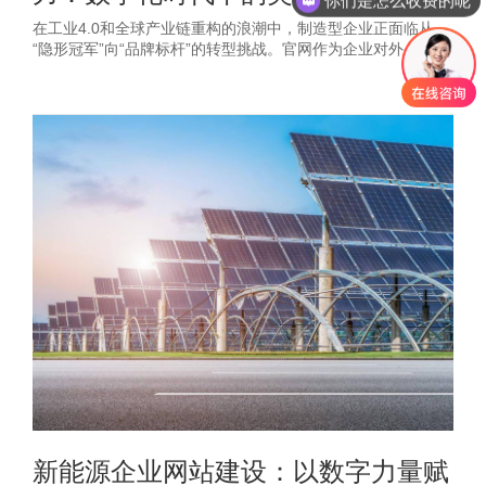
你们是怎么收费的呢
在工业4.0和全球产业链重构的浪潮中，制造型企业正面临从
“隐形冠军”向“品牌标杆”的转型挑战。官网作为企业对外 […]
新能源企业网站建设：以数字力量赋