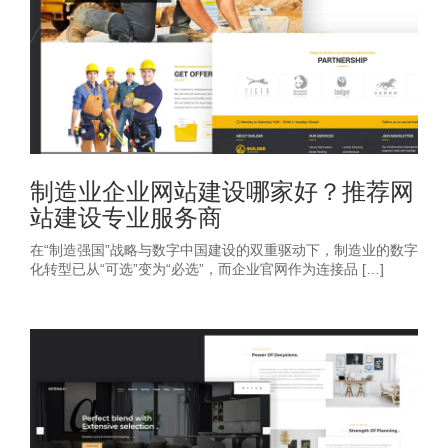
制造业企业网站建设哪家好？推荐网
站建设专业服务商
在“制造强国”战略与数字中国建设的双重驱动下，制造业的数字
化转型已从“可选”变为“必选”，而企业官网作为连接品 […]