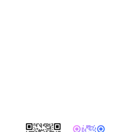
获取2026年-建
站营销推广获客
方案
已成功帮助1500+家知名企业完成数
字化转型！赋能企业突破网络营销瓶
颈，开启全网营销新格局！