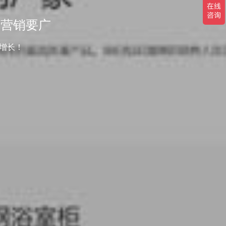
-营销要广
增长！