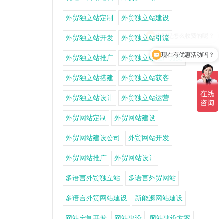
外贸独立站定制
外贸独立站建设
外贸独立站开发
外贸独立站引流
现在有优惠活动吗？
外贸独立站推广
外贸独立站推广方案
外贸独立站搭建
外贸独立站获客
外贸独立站设计
外贸独立站运营
外贸网站定制
外贸网站建设
外贸网站建设公司
外贸网站开发
外贸网站推广
外贸网站设计
多语言外贸独立站
多语言外贸网站
多语言外贸网站建设
新能源网站建设
网站定制开发
网站建设
网站建设方案