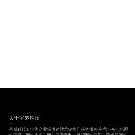
关于宇盛科技
宇盛科技专业为企业提供建站营销推广获客服务,主营业务包括网