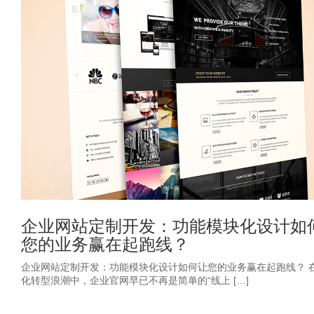
企业网站定制开发：功能模块化设计如
您的业务赢在起跑线？
企业网站定制开发：功能模块化设计如何让您的业务赢在起跑线？ 
化转型浪潮中，企业官网早已不再是简单的“线上 […]