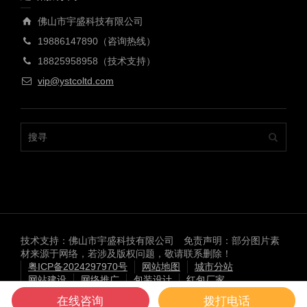
佛山市宇盛科技有限公司
19886147890（咨询热线）
18825958958（技术支持）
vip@ystcoltd.com
技术支持：佛山市宇盛科技有限公司 免责声明：部分图片素
材来源于网络，若涉及版权问题，敬请联系删除！
粤ICP备2024297970号
网站地图
城市分站
网站建设
网络推广
包装设计
红包厂家
微高压氧舱厂家
在线咨询
拨打电话