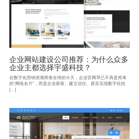
企业网站建设公司推荐：为什么众多
企业主都选择宇盛科技？
在数字化营销浪潮席卷全球的今天，企业官网早已不再是简单
的“网络名片”，而是企业获客、建立信任、甚至实现数字化转
[…]