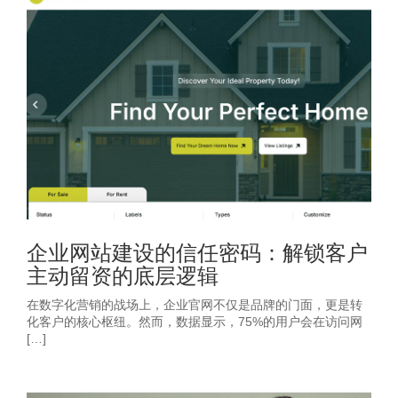
企业网站建设的信任密码：解锁客户
主动留资的底层逻辑
在数字化营销的战场上，企业官网不仅是品牌的门面，更是转
化客户的核心枢纽。然而，数据显示，75%的用户会在访问网
[…]