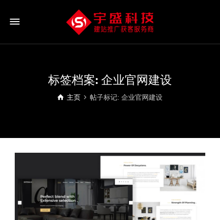
标签档案: 企业官网建设
主页
帖子标记: 企业官网建设