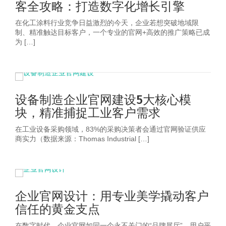
客全攻略：打造数字化增长引擎
在化工涂料行业竞争日益激烈的今天，企业若想突破地域限
制、精准触达目标客户，一个专业的官网+高效的推广策略已成
为 […]
设备制造企业官网建设5大核心模
块，精准捕捉工业客户需求
在工业设备采购领域，83%的采购决策者会通过官网验证供应
商实力（数据来源：Thomas Industrial […]
企业官网设计：用专业美学撬动客户
信任的黄金支点
在数字时代，企业官网如同一个永不关门的“品牌展厅”，用户平