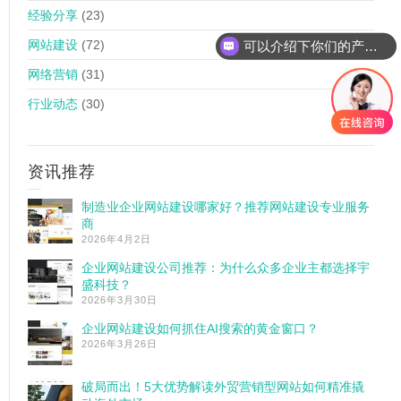
经验分享
(23)
网站建设
(72)
可以介绍下你们的产品么
网络营销
(31)
行业动态
(30)
资讯推荐
制造业企业网站建设哪家好？推荐网站建设专业服务
商
2026年4月2日
企业网站建设公司推荐：为什么众多企业主都选择宇
盛科技？
2026年3月30日
企业网站建设如何抓住AI搜索的黄金窗口？
2026年3月26日
破局而出！5大优势解读外贸营销型网站如何精准撬