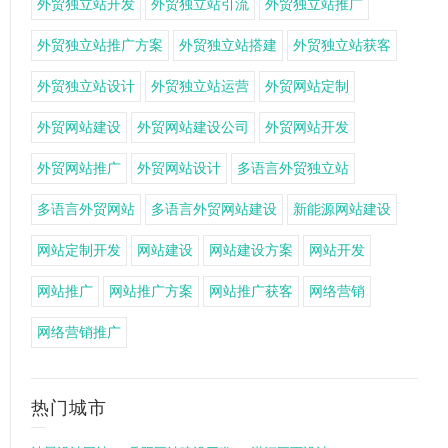
外贸独立站开发
外贸独立站引流
外贸独立站推广
外贸独立站推广方案
外贸独立站搭建
外贸独立站获客
外贸独立站设计
外贸独立站运营
外贸网站定制
外贸网站建设
外贸网站建设公司
外贸网站开发
外贸网站推广
外贸网站设计
多语言外贸独立站
多语言外贸网站
多语言外贸网站建设
新能源网站建设
网站定制开发
网站建设
网站建设方案
网站开发
网站推广
网站推广方案
网站推广获客
网络营销
网络营销推广
热门城市