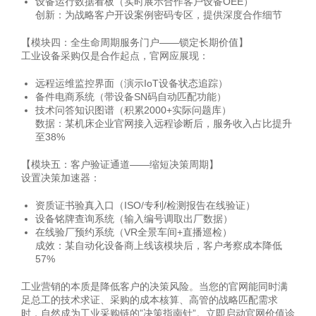
设备运行数据看板（实时展示合作客户设备OEE）
创新：为战略客户开设案例密码专区，提供深度合作细节
【模块四：全生命周期服务门户——锁定长期价值】
工业设备采购仅是合作起点，官网应展现：
远程运维监控界面（演示IoT设备状态追踪）
备件电商系统（带设备SN码自动匹配功能）
技术问答知识图谱（积累2000+实际问题库）
数据：某机床企业官网接入远程诊断后，服务收入占比提升
至38%
【模块五：客户验证通道——缩短决策周期】
设置决策加速器：
资质证书验真入口（ISO/专利/检测报告在线验证）
设备铭牌查询系统（输入编号调取出厂数据）
在线验厂预约系统（VR全景车间+直播巡检）
成效：某自动化设备商上线该模块后，客户考察成本降低
57%
工业营销的本质是降低客户的决策风险。当您的官网能同时满
足总工的技术求证、采购的成本核算、高管的战略匹配需求
时，自然成为工业采购链的”决策指南针”。立即启动官网价值诊