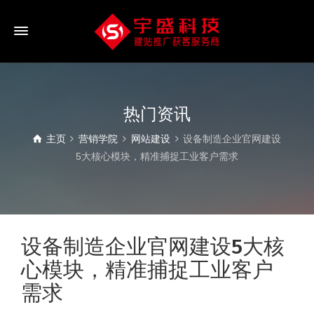
热门资讯
主页
营销学院
网站建设
设备制造企业官网建设
5大核心模块，精准捕捉工业客户需求
设备制造企业官网建设5大核
心模块，精准捕捉工业客户
需求