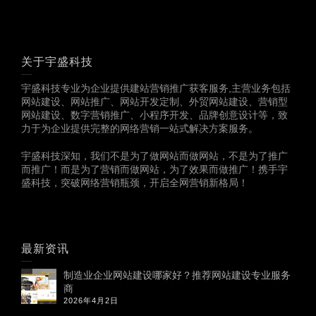
关于宇盛科技
宇盛科技专业为企业提供建站营销推广获客服务,主营业务包括
网站建设、网站推广、网站开发定制、外贸网站建设、营销型
网站建设、数字营销推广、小程序开发、品牌创意设计等，致
力于为企业提供完整的网络营销一站式解决方案服务。
宇盛科技深知，我们不是为了做网站而做网站，不是为了推广
而推广！而是为了营销而做网站，为了效果而做推广！携手宇
盛科技，突破网络营销瓶颈，开启全网营销新格局！
最新资讯
制造业企业网站建设哪家好？推荐网站建设专业服务
商
2026年4月2日