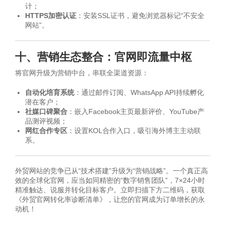
计；
HTTPS加密认证
：安装SSL证书，避免浏览器标记“不安全
网站”。
十、营销生态整合：官网即流量中枢
将官网升级为营销中台，串联全渠道资源：
自动化培育系统
：通过邮件订阅、WhatsApp API持续孵化
潜在客户；
社媒口碑聚合
：嵌入Facebook主页最新评价、YouTube产
品测评视频；
网红合作专区
：设置KOL合作入口，吸引海外博主主动联
系。
外贸网站的竞争已从“技术搭建”升级为“营销战略”。一个真正高
效的全球化官网，应当如同精密的“数字销售团队”，7×24小时
精准触达、说服并转化目标客户。立即扫描下方二维码，获取
《外贸官网转化率诊断清单》，让您的官网成为订单增长的永
动机！
可以介绍下你们的产品么