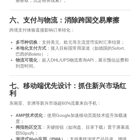
册获取，沉淀销售线索）。
六、支付与物流：消除跨国交易摩擦
跨境支付体验直接影响订单转化：
多币种切换
：支持美元、欧元等主流货币实时汇率结算；
本地化支付方式
：接入目标国常用渠道（如德国的Sofort、
巴西的Boleto）；
物流可视化
：嵌入DHL/UPS物流查询API，展示预估运费和
到货时间。
七、移动端优先设计：抓住新兴市场红
利
东南亚、非洲等新兴市场超60%流量来自手机：
AMP技术优化
：使用Google加速移动页面技术提升加载速
度；
拇指热区交互
：关键按钮（如询盘、目录下载）置于屏幕底
部50px内；
渐进式Web应用（PWA）
：支持离线浏览产品目录，增强