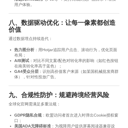
用户体验。
八、数据驱动优化：让每一像素都创造
价值
通过数据埋点持续迭代：
热力图分析
：用Hotjar追踪用户点击、滚动行为，优化页面
布局；
A/B测试
：对比不同文案/配色对转化率的影响（如红色按钮
在南美转化率高于蓝色）；
GA4受众分层
：识别高价值客户来源（如某国机械批发商群
体），针对性投放广告。
九、合规性防护：规避跨境经营风险
全球化官网需满足多重法规：
GDPR隐私合规
：欧盟访问者首次进入时弹出Cookie授权窗
口；
美国ADA无障碍标准
：为视障用户提供屏幕阅读器兼容设