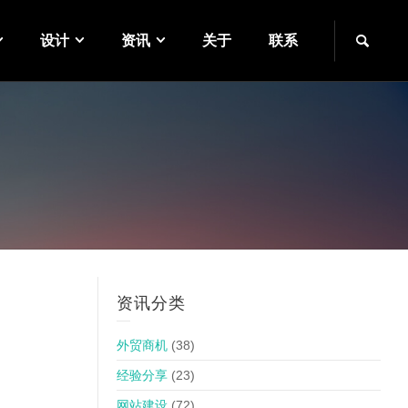
设计
资讯
关于
联系
资讯分类
外贸商机
(38)
经验分享
(23)
网站建设
(72)