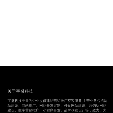
关于宇盛科技
宇盛科技专业为企业提供建站营销推广获客服务,主营业务包括网
站建设、网站推广、网站开发定制、外贸网站建设、营销型网站
建设、数字营销推广、小程序开发、品牌创意设计等，致力于为