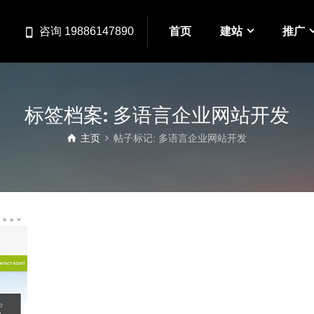
首页
建站
推广
咨询 19886147890
标签档案: 多语言企业网站开发
主页
帖子标记: 多语言企业网站开发