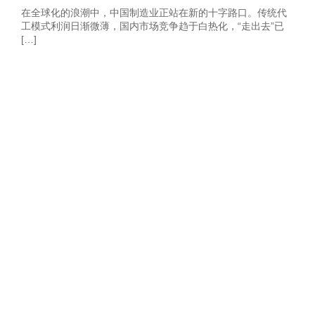
在全球化的浪潮中，中国制造业正站在新的十字路口。传统代
工模式利润日渐微薄，国内市场竞争趋于白热化，“走出去”已
[…]
获取2026年-建
站营销推广获客
方案