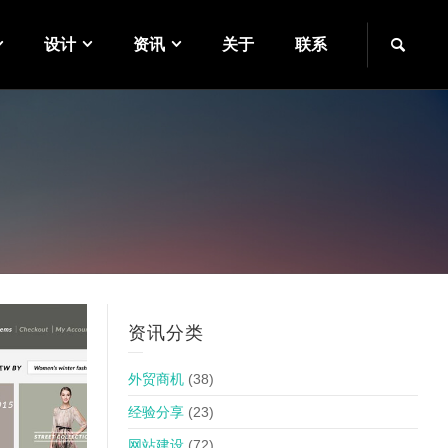
设计
资讯
关于
联系
资讯分类
外贸商机
(38)
经验分享
(23)
网站建设
(72)