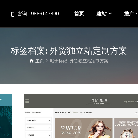
首页
建站
推广
咨询 19886147890
标签档案: 外贸独立站定制方案
主页
帖子标记: 外贸独立站定制方案