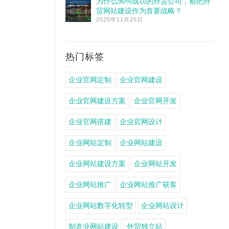
为什么90%成功的外贸公司，都把外
贸网站建设作为首要战略？
2025年11月25日
热门标签
企业官网定制
企业官网建设
企业官网建设方案
企业官网开发
企业官网搭建
企业官网设计
企业网站定制
企业网站建设
企业网站建设方案
企业网站开发
企业网站推广
企业网站推广获客
企业网站数字化转型
企业网站设计
制造业网站建设
外贸独立站