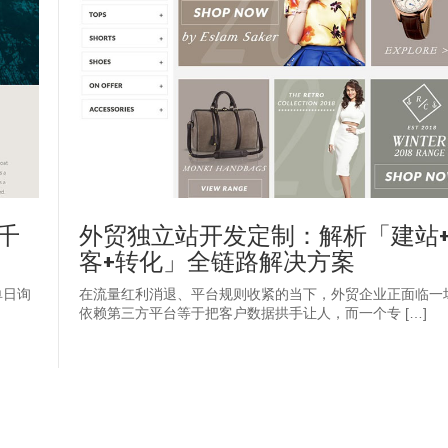
均千
外贸独立站开发定制：解析「建站+
客+转化」全链路解决方案
单日询
在流量红利消退、平台规则收紧的当下，外贸企业正面临一
依赖第三方平台等于把客户数据拱手让人，而一个专 […]