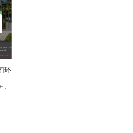
闭环
”，