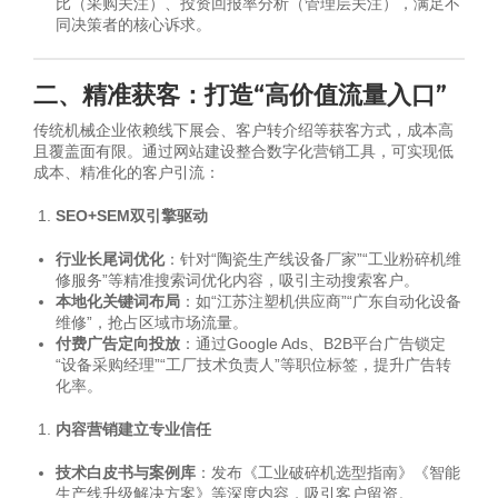
比（采购关注）、投资回报率分析（管理层关注），满足不
同决策者的核心诉求。
二、精准获客：打造“高价值流量入口”
传统机械企业依赖线下展会、客户转介绍等获客方式，成本高
且覆盖面有限。通过网站建设整合数字化营销工具，可实现低
成本、精准化的客户引流：
SEO+SEM双引擎驱动
行业长尾词优化
：针对“陶瓷生产线设备厂家”“工业粉碎机维
修服务”等精准搜索词优化内容，吸引主动搜索客户。
本地化关键词布局
：如“江苏注塑机供应商”“广东自动化设备
维修”，抢占区域市场流量。
付费广告定向投放
：通过Google Ads、B2B平台广告锁定
“设备采购经理”“工厂技术负责人”等职位标签，提升广告转
化率。
内容营销建立专业信任
技术白皮书与案例库
：发布《工业破碎机选型指南》《智能
生产线升级解决方案》等深度内容，吸引客户留资。