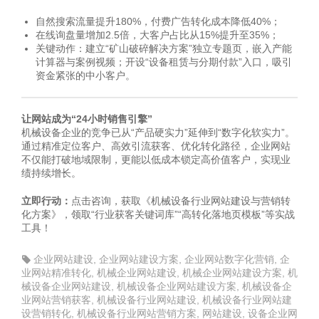
自然搜索流量提升180%，付费广告转化成本降低40%；
在线询盘量增加2.5倍，大客户占比从15%提升至35%；
关键动作：建立“矿山破碎解决方案”独立专题页，嵌入产能
计算器与案例视频；开设“设备租赁与分期付款”入口，吸引
资金紧张的中小客户。
让网站成为“24小时销售引擎”
机械设备企业的竞争已从“产品硬实力”延伸到“数字化软实力”。
通过精准定位客户、高效引流获客、优化转化路径，企业网站
不仅能打破地域限制，更能以低成本锁定高价值客户，实现业
绩持续增长。
立即行动：
点击咨询，获取《机械设备行业网站建设与营销转
化方案》，领取“行业获客关键词库”“高转化落地页模板”等实战
工具！
企业网站建设
,
企业网站建设方案
,
企业网站数字化营销
,
企
业网站精准转化
,
机械企业网站建设
,
机械企业网站建设方案
,
机
械设备企业网站建设
,
机械设备企业网站建设方案
,
机械设备企
业网站营销获客
,
机械设备行业网站建设
,
机械设备行业网站建
设营销转化
,
机械设备行业网站营销方案
,
网站建设
,
设备企业网