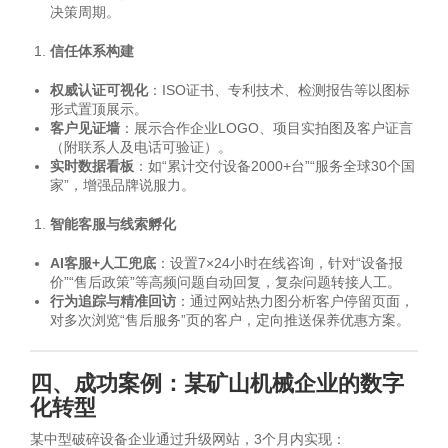
决策周期。
信任体系构建
权威认证可视化
：ISO证书、专利技术、检测报告等以图标
形式置顶展示。
客户见证墙
：展示合作企业LOGO、项目实拍图及客户证言
（附联系人及电话可验证）。
实时数据看板
：如“累计交付设备2000+台”“服务全球30个国
家”，增强品牌说服力。
智能客服与线索孵化
AI客服+人工兜底
：设置7×24小时在线咨询，针对“设备报
价”“售后政策”等高频问题自动回复，复杂问题转接人工。
行为追踪与精准回访
：通过网站热力图分析客户停留页面，
对多次浏览“售后服务”页的客户，定向推送保养优惠方案。
四、成功案例：某矿山机械企业的数字
化转型
某中型破碎设备企业通过升级网站，3个月内实现：