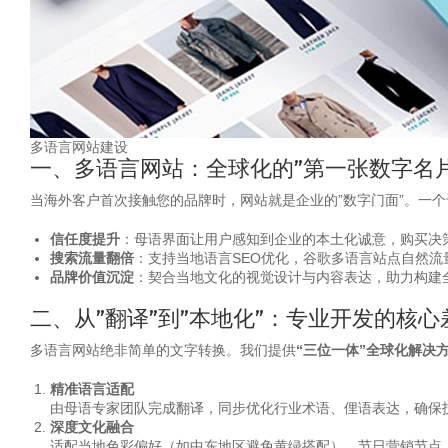
多语言网站建设
一、多语言网站：全球化的”第一张数字名片
当海外客户首次接触您的品牌时，网站就是企业的”数字门面”。一
信任度提升
：母语界面让用户感知到企业的本土化诚意，购买决策
搜索流量翻倍
：支持当地语言SEO优化，谷歌多语言站点自然流量
品牌价值沉淀
：契合当地文化的视觉设计与内容表达，助力构建
二、从”翻译”到”本地化”：专业开发的核心
多语言网站绝非简单的文字转换。我们提供
“三位一体”全球化解决
精准语言适配
由母语专家团队完成翻译，同步优化行业术语、俚语表达，确保
深度文化融合
适配当地色彩偏好（如中东地区避免黄绿搭配）、节日营销节点（如