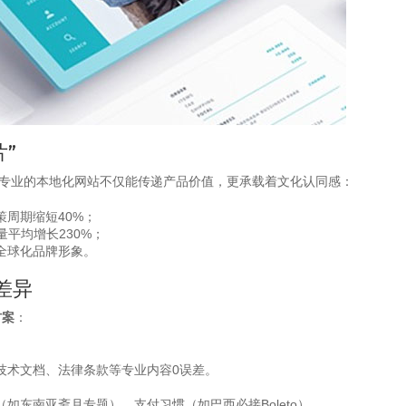
”
个专业的本地化网站不仅能传递产品价值，更承载着文化认同感：
周期缩短40%；
平均增长230%；
全球化品牌形象。
差异
方案
：
技术文档、法律条款等专业内容0误差。
东南亚斋月专题）、支付习惯（如巴西必接Boleto）。