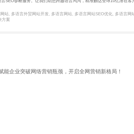
言SEO诊断服务。让我们助您跨越语言鸿沟，精准触达全球10亿潜在客
贸网站
,
多语言外贸网站开发
,
多语言网站
,
多语言网站SEO优化
,
多语言网
决方案
！赋能企业突破网络营销瓶颈，开启全网营销新格局！