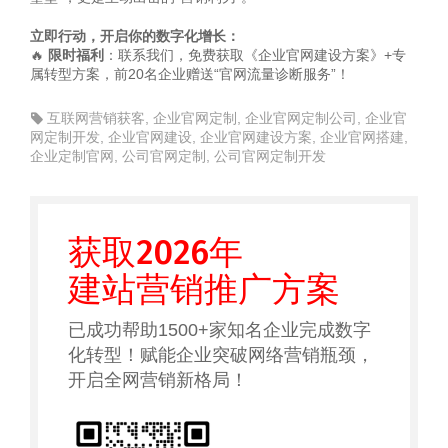
立即行动，开启你的数字化增长：
🔥
限时福利
：联系我们，免费获取《企业官网建设方案》+专
属转型方案，前20名企业赠送“官网流量诊断服务”！
互联网营销获客
,
企业官网定制
,
企业官网定制公司
,
企业官
网定制开发
,
企业官网建设
,
企业官网建设方案
,
企业官网搭建
,
企业定制官网
,
公司官网定制
,
公司官网定制开发
获取2026年
建站营销推广方案
已成功帮助1500+家知名企业完成数字
化转型！赋能企业突破网络营销瓶颈，
开启全网营销新格局！