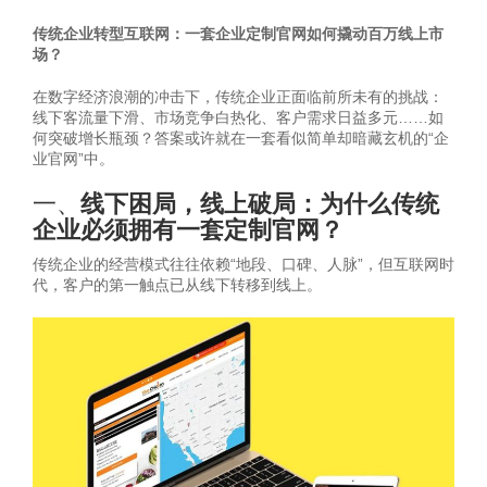
传统企业转型互联网：一套企业定制官网如何撬动百万线上市
场？
在数字经济浪潮的冲击下，传统企业正面临前所未有的挑战：
线下客流量下滑、市场竞争白热化、客户需求日益多元……如
何突破增长瓶颈？答案或许就在一套看似简单却暗藏玄机的“企
业官网”中。
一、
线下困局，线上破局：为什么传统
企业必须拥有一套定制官网？
传统企业的经营模式往往依赖“地段、口碑、人脉”，但互联网时
代，客户的第一触点已从线下转移到线上。