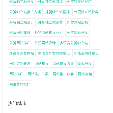
外贸独立站开发
外贸独立站引流
外贸独立站推广
外贸独立站推广方案
外贸独立站搭建
外贸独立站获客
外贸独立站设计
外贸独立站运营
外贸网站定制
外贸网站建设
外贸网站建设公司
外贸网站开发
外贸网站推广
外贸网站设计
多语言外贸独立站
多语言外贸网站
多语言外贸网站建设
新能源网站建设
网站定制开发
网站建设
网站建设方案
网站开发
网站推广
网站推广方案
网站推广获客
网络营销
网络营销推广
热门城市