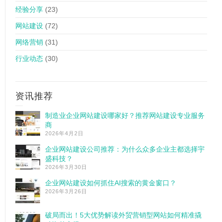
经验分享
(23)
网站建设
(72)
网络营销
(31)
行业动态
(30)
资讯推荐
制造业企业网站建设哪家好？推荐网站建设专业服务
商
2026年4月2日
企业网站建设公司推荐：为什么众多企业主都选择宇
盛科技？
2026年3月30日
企业网站建设如何抓住AI搜索的黄金窗口？
2026年3月26日
破局而出！5大优势解读外贸营销型网站如何精准撬