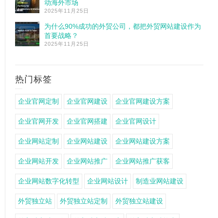
动海外市场
2025年11月25日
为什么90%成功的外贸公司，都把外贸网站建设作为
首要战略？
2025年11月25日
热门标签
企业官网定制
企业官网建设
企业官网建设方案
企业官网开发
企业官网搭建
企业官网设计
企业网站定制
企业网站建设
企业网站建设方案
企业网站开发
企业网站推广
企业网站推广获客
企业网站数字化转型
企业网站设计
制造业网站建设
外贸独立站
外贸独立站定制
外贸独立站建设