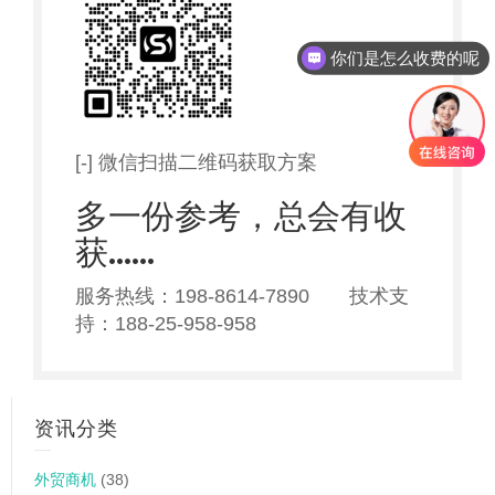
你们是怎么收费的呢
[-] 微信扫描二维码获取方案
多一份参考，总会有收
获……
服务热线：198-8614-7890 技术支
持：188-25-958-958
资讯分类
外贸商机
(38)