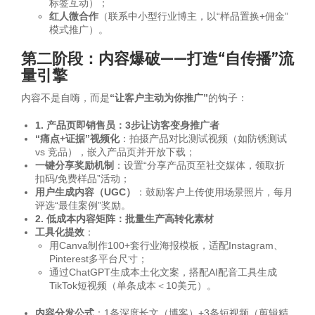
标签互动）；
红人微合作
（联系中小型行业博主，以“样品置换+佣金”
模式推广）。
第二阶段：内容爆破——打造“自传播”流
量引擎
内容不是自嗨，而是
“让客户主动为你推广”
的钩子：
1. 产品页即销售员：3步让访客变身推广者
“痛点+证据”视频化
：拍摄产品对比测试视频（如防锈测试
vs 竞品），嵌入产品页并开放下载；
一键分享奖励机制
：设置“分享产品页至社交媒体，领取折
扣码/免费样品”活动；
用户生成内容（UGC）
：鼓励客户上传使用场景照片，每月
评选“最佳案例”奖励。
2. 低成本内容矩阵：批量生产高转化素材
工具化提效
：
用Canva制作100+套行业海报模板，适配Instagram、
Pinterest多平台尺寸；
通过ChatGPT生成本土化文案，搭配AI配音工具生成
TikTok短视频（单条成本＜10美元）。
内容分发公式
：1条深度长文（博客）+3条短视频（剪辑精