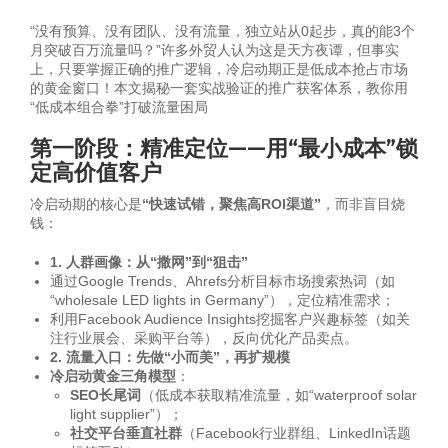
“没有预算、没有团队、没有流量，独立站从0起步，真的能3个
月突破百万流量吗？”许多外贸人认为这是天方夜谭，但事实
上，只要掌握正确的推广逻辑，冷启动期正是低成本抢占市场
的黄金窗口！本文揭秘一套实战验证的推广获客体系，教你用
“低成本组合拳”打破流量困局
第一阶段：精准定位——用“最小成本”锁
定高价值客户
冷启动期的核心是
“快速试错，聚焦高ROI渠道”
，而非盲目烧
钱：
1. 人群画像：从“撒网”到“狙击”
通过Google Trends、Ahrefs分析目标市场搜索热词（如
“wholesale LED lights in Germany”），定位精准需求；
利用Facebook Audience Insights挖掘客户兴趣标签（如关
注行业展会、采购平台等），反向优化产品卖点。
2. 流量入口：先做“小而美”，再扩规模
冷启动黄金三角模型
：
SEO长尾词
（低成本获取精准流量，如“waterproof solar
light supplier”）；
社交平台垂直社群
（Facebook行业群组、LinkedIn话题