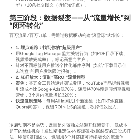
华）+10条社交图文（拆解知识点）。
第三阶段：数据裂变——从“流量增长”到
“闭环转化”
百万流量≠百万订单，需通过数据驱动构建“滚雪球”式增长：
1. 埋点追踪：找到你的“超级用户”
用Google Tag Manager监控关键行为（如PDF目录下载、
视频播放完成率），标记高意向客户；
针对不同标签用户推送个性化邮件序列（如给“下载目录但
未询盘”的用户发送限时报价）。
2. 杠杆放大：复制“高ROI”流量模型
案例
：某五金工具站通过测试发现，YouTube产品拆解视频
引流成本比Google Ads低70%，随后将70%预算倾斜至视频
营销，3个月内流量增长320%；
快速复制策略
：每周All in测试1个新渠道（如TikTok直播、
Quora问答），保留ROI＞1:5的渠道，砍掉低效投入。
冷启动期不是劣势，反而是外贸独立站避开红海竞争、低成本
超车的绝佳机会！通过精准定位-内容爆破-数据裂变的三段式打
法，即使0基础团队，也能用3个月搭建可持续增长的流量体