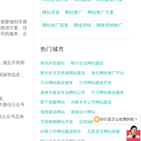
网站开发
网站推广
网站推广方案
节都要做到尽善
网站推广获客
网络营销
网络营销推广
的旅游方案、优
公司的服务。企
热门城市
，满足不同用
海东外贸建站
喀什企业网站建设
图木舒克市承接网站建设
海北网络推广平台
祝福等信息，
天水网站建设服务
兰州网站建设开发
嘉峪关建设专业网站公司
中卫网站建设服务
误。
西宁创建网站
乌鲁木齐公司网站建设
大微信公众号
你们是怎么收费的呢？
海西建设网站
黄南设计网站
信公众号总体
现在有优惠活动吗？
甘南购物网站开发
定西做网站
白银公司网站建设制作
五家渠市网站搭建