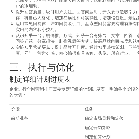
先原则，选择与企业产品相关的关键词，找到精准的问题进行回
户的冷启动。
提升回答质量，吸引用户关注。回答问题时，开头要制造吸引力
存，将自己人格化，增加易读性和可实操性，增加信任度。最后
运用常见回答体，增加回答吸引力。盘点型回答需要有理有据有
实用的内容和小技巧。
认识知乎平台，明确推广形式。知乎平台有账号、文章、回答、
回答问题、分享想法、制作视频等方式，提高品牌的曝光度和认
实施知乎营销要点，提升品牌可信度。通过知乎热榜策划、问答置
度。同时，营造好感，精心编撰账号名称、头像、所在行业、一
三、执行与优化
制定详细计划进度表
企业进行全网营销推广需要制定详细的计划进度表，明确各个阶段
的示例：
阶段
任务
前期准备
确定市场目标和定位
确定营销策略
制定预算计划