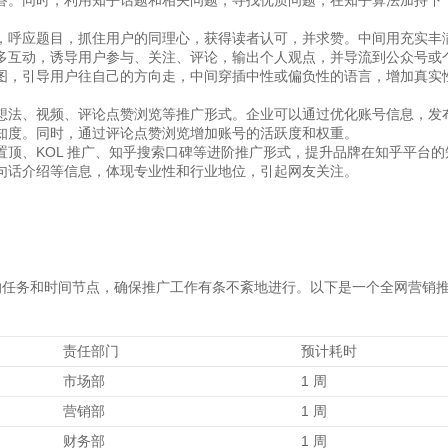
答。同时，利用知乎话题和相关问题，寻找优质问题，在知乎算法加持下
，呼应题目，抓住用户的同理心，获得读者认可，并求赞。中间用充实丰
多互动，诱导用户参与、关注、评论，输出个人观点，并导流到公众号或
图，引导用户往自己的方向走，中间穿插中性或偏负性的语言，增加真实
想法、视频、评论点赞浏览等推广形式。企业可以通过优化账号信息，发
知度。同时，通过评论点赞浏览增加账号的活跃度和权重。
顶、KOL 推广、知乎搜索口碑等进阶推广形式，提升品牌在知乎平台的
句话介绍等信息，体现专业性和行业地位，引起网友关注。
的任务和时间节点，确保推广工作有条不紊地进行。以下是一个全网营销
责任部门
预计耗时
市场部
1 周
营销部
1 周
财务部
1 周