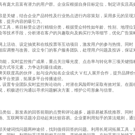
具有庞大且富有潜力的用户群。企业应根据自身目标定位，制定详实且高
容是关键，结合企业产品特性及行业热点进行内容策划，采用多元的呈现
素，提升内容的吸引力。
析工具，将目标受众进行精细分类，根据受众特性如年龄、性别、地理位
绘等技术手段，分析潜在客户的兴趣取向及购买行为等细节，优化广告策
网上活动、设定抽奖和在线投票等互动项目，激发用户的参与热情。同时
相应调整与改善。设立专门的客户服务团队，处理用户问题及投诉，保证
功能，实时监控推广成果，重点关注曝光度、点击率与转化率三项关键指
现方式等元素，力争达到最佳成效。
关联度高的伙伴，如与业内知名企业或大 V 红人展开合作，提升品牌价
体平台资源，拓展多平台传播途径。
，设置专业团队实时监控舆论动向，对潜在风险即时采取有效对策。在面
况，积极进行沟通以寻求问题解决方案，维护公司形象与信誉。
品类似，新发表的回答前期的点赞和评论越多，越容易被系统推荐。同时
场、互联网等话题冷启动起来比较容易。企业要利用知乎的算法规则，通
部关键词找问题两种途径，找到值得回答的问题。利用长尾词拓展工具，