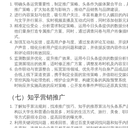
明确头条运营重要性，制定推广策略。头条作为媒体聚合平台，
推广策略，扩大知名度与影响力，推动产品销售与品牌建设。
进行内容策划与创意，吸引用户关注。丰富有趣并引人瞩目的内
与文字并行展示、实时视频直播及互动式问答，同时添加创新元
精准定位受众，分析需求制定策略。运用今日头条提供的数据分
他们量身打造专属推广方案。同时，通过调查问卷与用户肖像描
式。
加强互动与反馈，提高用户参与度。通过发表评论互动贴、开设
户声音，细化分析用户提出的问题和建议，并依据反馈内容作出
和评论得到有效回应。
监测数据并优化，提升推广效果。运用今日头条提供的数据分析
监测展现出的效果，适时修正推广方案，调整发布时机及内容呈
合作联动与资源整合，拓宽宣传领域。优先寻求与自身产品或品牌
合线上线下渠道资源，携手制定全面的宣传策略，并借助社交媒
管控风险与处理危机，维护企业声誉。构建完备的风险预警系统
时响应并实施高效的应对策略，公开发布事件声明以还原真实情
（七）知乎营销推广
了解知乎算法规则，找准推广技巧。知乎的推荐算法与头条系产
构以大学生和普通白领居多，对应的生活方式、旅行、美食、职
等方式获得冷启动，提高回答的曝光率。
利用关键词找问题，精准回答。通过百度关键词找问题和知乎内