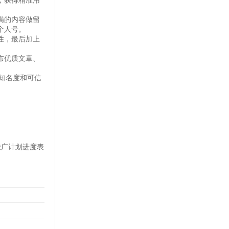
，获得精准用
满的内容做留
个人号。
性，最后加上
布优质文章、
知名度和可信
推广计划进度表