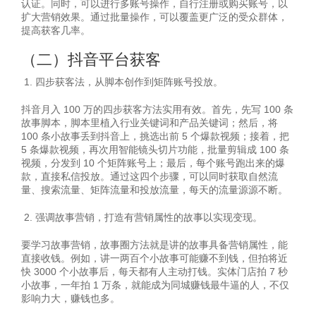
认证。同时，可以进行多账号操作，自行注册或购买账号，以
扩大营销效果。通过批量操作，可以覆盖更广泛的受众群体，
提高获客几率。
（二）抖音平台获客
四步获客法，从脚本创作到矩阵账号投放。
抖音月入 100 万的四步获客方法实用有效。首先，先写 100 条
故事脚本，脚本里植入行业关键词和产品关键词；然后，将
100 条小故事丢到抖音上，挑选出前 5 个爆款视频；接着，把
5 条爆款视频，再次用智能镜头切片功能，批量剪辑成 100 条
视频，分发到 10 个矩阵账号上；最后，每个账号跑出来的爆
款，直接私信投放。通过这四个步骤，可以同时获取自然流
量、搜索流量、矩阵流量和投放流量，每天的流量源源不断。
强调故事营销，打造有营销属性的故事以实现变现。
要学习故事营销，故事圈方法就是讲的故事具备营销属性，能
直接收钱。例如，讲一两百个小故事可能赚不到钱，但拍将近
快 3000 个小故事后，每天都有人主动打钱。实体门店拍 7 秒
小故事，一年拍 1 万条，就能成为同城赚钱最牛逼的人，不仅
影响力大，赚钱也多。