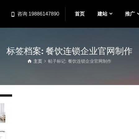
首页
建站
推广
咨询 19886147890
标签档案: 餐饮连锁企业官网制作
主页
帖子标记: 餐饮连锁企业官网制作