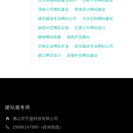
红河高端网站建设制作
玉树外贸网站建设
渭南公司网站建设
果洛设计网站建设
德宏建设专业网站公司
天水定制网站建设
陕西外贸网站定制
甘肃公司网站设计
陇南网站搭建
海西外贸建站
甘南企业网站开发
延安建设专业网站公司
丽江网页设计
昌都外贸网站建设
建站服务商
佛山市宇盛科技有限公司
19886147890（咨询热线）