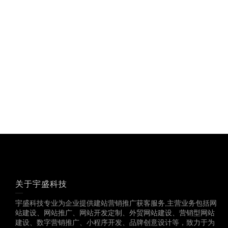
关于宇盛科技
宇盛科技专业为企业提供建站营销推广获客服务,主营业务包括网
站建设、网站推广、网站开发定制、外贸网站建设、营销型网站
建设、数字营销推广、小程序开发、品牌创意设计等，致力于为