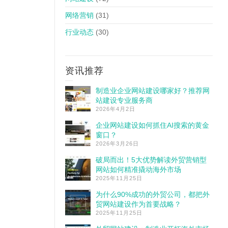
网络营销
(31)
行业动态
(30)
资讯推荐
制造业企业网站建设哪家好？推荐网
站建设专业服务商
2026年4月2日
企业网站建设如何抓住AI搜索的黄金
窗口？
2026年3月26日
破局而出！5大优势解读外贸营销型
网站如何精准撬动海外市场
2025年11月25日
为什么90%成功的外贸公司，都把外
贸网站建设作为首要战略？
2025年11月25日