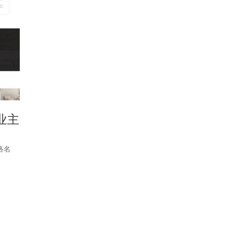
业主
络名