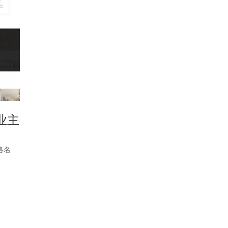
业主
络名