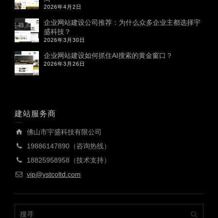
2026年4月2日
企业网站建设公司推荐：为什么众多企业主都选择宇
盛科技？
2026年3月30日
企业网站建设如何抓住AI搜索的黄金窗口？
2026年3月26日
建站服务商
佛山市宇盛科技有限公司
19886147890（咨询热线）
18825958958（技术支持）
vip@ystcoltd.com