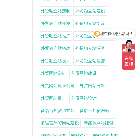
外贸独立站定制
外贸独立站建设
外贸独立站开发
外贸独立站引流
现在有优惠活动吗？
外贸独立站推广
外贸独立站推广方案
可以介绍下你们的产品吗？
外贸独立站搭建
外贸独立站获客
外贸独立站设计
外贸独立站运营
外贸网站定制
外贸网站建设
外贸网站建设公司
外贸网站开发
外贸网站推广
外贸网站设计
多语言外贸独立站
多语言外贸网站
多语言外贸网站建设
新能源网站建设
网站定制开发
网站建设
网站建设方案