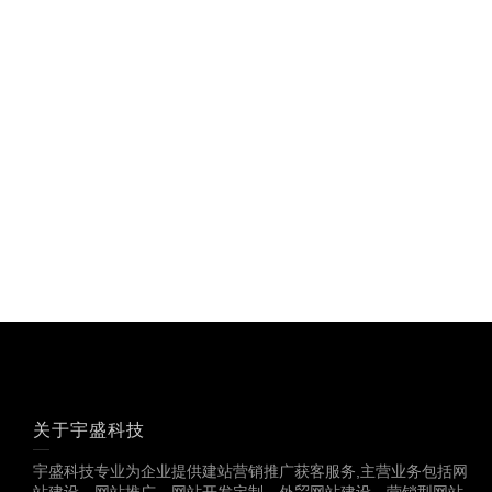
关于宇盛科技
宇盛科技专业为企业提供建站营销推广获客服务,主营业务包括网