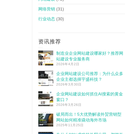
网络营销
(31)
行业动态
(30)
资讯推荐
制造业企业网站建设哪家好？推荐网
站建设专业服务商
2026年4月2日
企业网站建设公司推荐：为什么众多
企业主都选择宇盛科技？
2026年3月30日
企业网站建设如何抓住AI搜索的黄金
窗口？
2026年3月26日
破局而出！5大优势解读外贸营销型
网站如何精准撬动海外市场
2025年11月25日