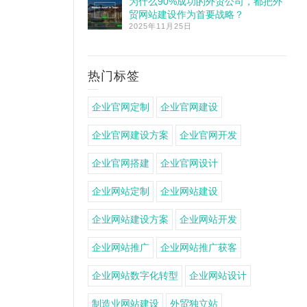
为什么90%成功的外贸公司，都把外
贸网站建设作为首要战略？
2025年11月25日
热门标签
企业官网定制
企业官网建设
企业官网建设方案
企业官网开发
企业官网搭建
企业官网设计
企业网站定制
企业网站建设
企业网站建设方案
企业网站开发
企业网站推广
企业网站推广获客
企业网站数字化转型
企业网站设计
制造业网站建设
外贸独立站