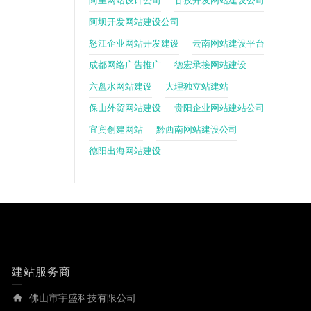
阿里网站设计公司
甘孜开发网站建设公司
阿坝开发网站建设公司
怒江企业网站开发建设
云南网站建设平台
成都网络广告推广
德宏承接网站建设
六盘水网站建设
大理独立站建站
保山外贸网站建设
贵阳企业网站建站公司
宜宾创建网站
黔西南网站建设公司
德阳出海网站建设
建站服务商
佛山市宇盛科技有限公司