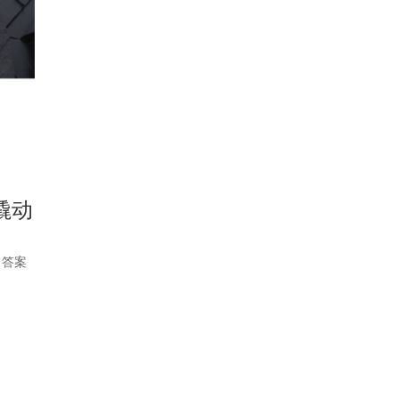
撬动
？答案