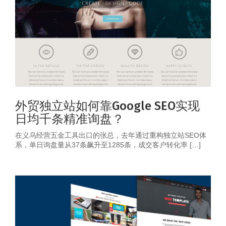
外贸独立站如何靠Google SEO实现
日均千条精准询盘？
在义乌经营五金工具出口的张总，去年通过重构独立站SEO体
系，单日询盘量从37条飙升至1285条，成交客户转化率 […]