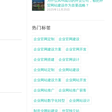
为什么90%成功的外贸公司，都把外
贸网站建设作为首要战略？
2025年11月25日
热门标签
企业官网定制
企业官网建设
企业官网建设方案
企业官网开发
企业官网搭建
企业官网设计
企业网站定制
企业网站建设
企业网站建设方案
企业网站开发
企业网站推广
企业网站推广获客
企业网站数字化转型
企业网站设计
制造业网站建设
外贸独立站