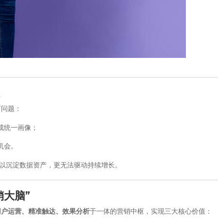
下问题：
成统一画像；
机会。
难以沉淀数据资产，更无法驱动持续增长。
销大脑”
用户运营、精准触达、效果分析
于一体的营销中枢，实现三大核心价值：