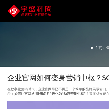
主页
企业官网如何变身营销中枢？SC
在数字化营销时代，企业官网早已不再是一个简单的品牌展示窗口
考：
如何让官网从“静态名片”进化为“动态营销中枢”
？答案或许藏在