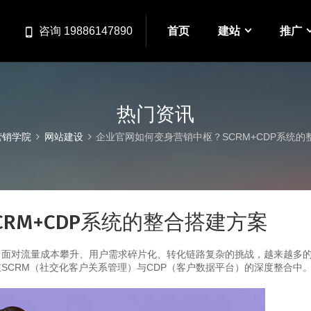
首页
建站
推广
咨询 19886147890
热门资讯
营销学院
网站建设
企业官网如何变身营销中枢？SCRM+CDP系统的
RM+CDP系统的整合搭建方案
。面对流量成本攀升、用户需求碎片化、转化链路复杂的挑战，越来越多
SCRM（社交化客户关系管理）与CDP（客户数据平台）的深度整合中