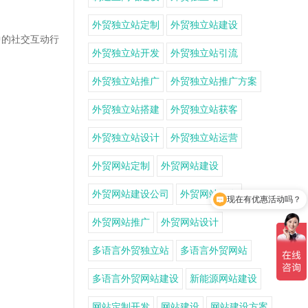
外贸独立站定制
外贸独立站建设
中的社交互动行
外贸独立站开发
外贸独立站引流
外贸独立站推广
外贸独立站推广方案
外贸独立站搭建
外贸独立站获客
外贸独立站设计
外贸独立站运营
外贸网站定制
外贸网站建设
外贸网站建设公司
外贸网站开发
现在有优惠活动吗？
外贸网站推广
外贸网站设计
多语言外贸独立站
多语言外贸网站
多语言外贸网站建设
新能源网站建设
网站定制开发
网站建设
网站建设方案