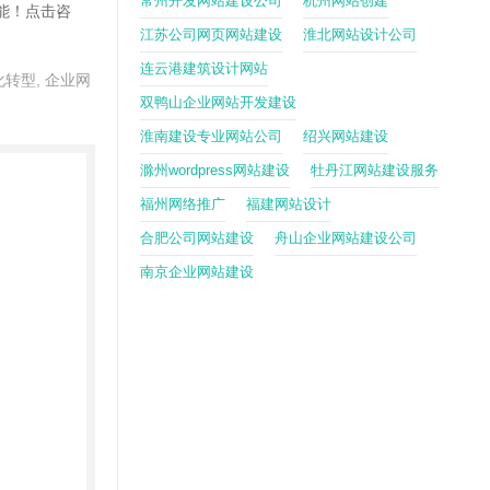
常州开发网站建设公司
杭州网站创建
能！点击咨
江苏公司网页网站建设
淮北网站设计公司
连云港建筑设计网站
化转型
,
企业网
双鸭山企业网站开发建设
淮南建设专业网站公司
绍兴网站建设
滁州wordpress网站建设
牡丹江网站建设服务
福州网络推广
福建网站设计
合肥公司网站建设
舟山企业网站建设公司
南京企业网站建设