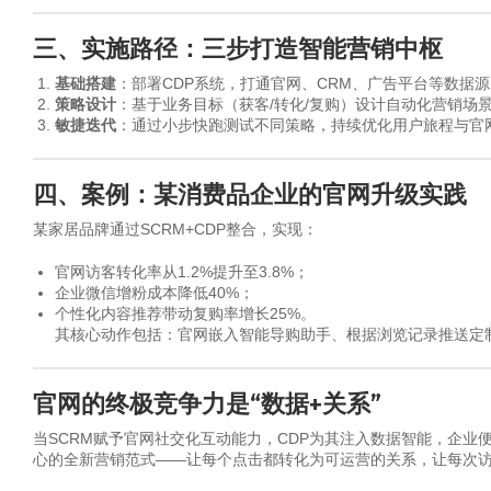
三、实施路径：三步打造智能营销中枢
基础搭建
：部署CDP系统，打通官网、CRM、广告平台等数据源
策略设计
：基于业务目标（获客/转化/复购）设计自动化营销场景
敏捷迭代
：通过小步快跑测试不同策略，持续优化用户旅程与官
四、案例：某消费品企业的官网升级实践
某家居品牌通过SCRM+CDP整合，实现：
官网访客转化率从1.2%提升至3.8%；
企业微信增粉成本降低40%；
个性化内容推荐带动复购率增长25%。
其核心动作包括：官网嵌入智能导购助手、根据浏览记录推送定
官网的终极竞争力是“数据+关系”
当SCRM赋予官网社交化互动能力，CDP为其注入数据智能，企业便
心的全新营销范式——让每个点击都转化为可运营的关系，让每次