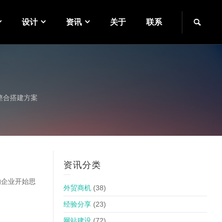
设计
资讯
关于
联系
整合搭建方案
资讯分类
的企业开始思
外贸商机
(38)
。
经验分享
(23)
网站建设
(72)