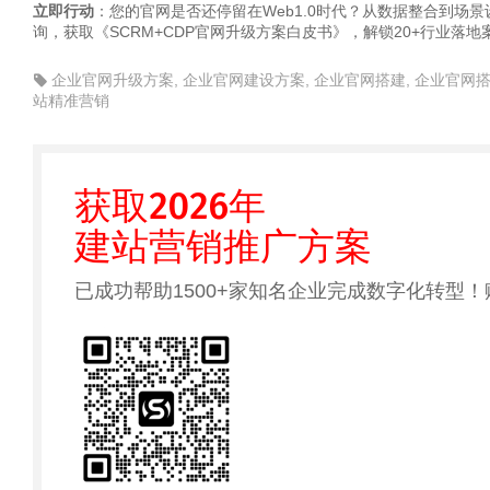
立即行动
：您的官网是否还停留在Web1.0时代？从数据整合到
询，获取《SCRM+CDP官网升级方案白皮书》，解锁20+行业落地
企业官网升级方案
,
企业官网建设方案
,
企业官网搭建
,
企业官网
站精准营销
获取2026年
建站营销推广方案
已成功帮助1500+家知名企业完成数字化转型