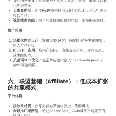
女性用户主导
：80%用户为女性，家居、美妆、服饰类目转
化优势显著。
长生命周期
：优质Pin图可持续引流6个月以上，适合打造经
典款产品。
视觉搜索功能
：用户可直接拍照搜索同款，缩短购买路径。
推广策略
场景化内容设计
：发布“北欧风客厅搭配指南”等主题图集，
植入产品链接。
Rich Pin应用
：启用产品Pin，直接显示价格、库存信息，
减少跳失率。
关键词SEO优化
：在图片描述中嵌入“handmade jewelry
gifts”等搜索词。
六、联盟营销（Affiliate）：低成本扩张
的共赢模式
平台优势
按效果付费
：仅需支付实际销售佣金，风险可控。
全球推广者网络
：通过ShareASale、Awin等平台对接百万
级博主/网站。