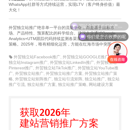
WhatsApp社群等方式持续运营，实现LTV（客户终身价值）最
大化！
可以介绍下你们的产品么
外贸独立站推广绝非单一平台的流量争夺，而是基于目标市
场、产品特性、预算配比的科学组合。建议企业通过Google
你们是怎么收费的呢
Analytics+UTM跟踪代码持续监测各渠道效果，动态调整投放
策略。2025年，唯有精细化运营，方能在红海市场中突围！
外贸独立站Facebook推广
,
外贸独立站GOOGLE推广
,
外贸
独立站Instagram推广
,
外贸独立站LinkedIn推广
,
外贸独立站
Pinterest推广
,
外贸独立站TikTok推广
,
外贸独立站YouTube推
广
,
外贸独立站推广
,
外贸独立站推广方案
,
外贸独立站推广策
略
,
外贸独立站矩阵推广
,
独立站引流矩阵
,
独立站推广
,
独立站
推广引流
,
独立站推广方案
,
独立站推广策略
,
网站建设方案
获取2026年
建站营销推广方案