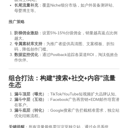
长尾流量补充
：覆盖Niche细分市场，如户外装备测评站、
母婴博主等。
推广策略
阶梯佣金激励
：设置5%-15%分级佣金，销量越高返点比例
越大。
专属素材库支持
：为推广者提供高清图、文案模板、折扣
码，降低创作门槛。
数据监控优化
：通过Postback追踪各渠道ROI，淘汰低效合
作伙伴。
组合打法：构建“搜索+社交+内容”流量
生态
漏斗顶层（曝光）
：TikTok/YouTube短视频扩大品牌认知。
漏斗中层（互动）
：Facebook广告再营销+EDM邮件培育潜
在客户。
漏斗底层（转化）
：Google搜索广告拦截精准需求，独立站
优化结账流程。
关键提醒
：所有流量最终需沉淀至独立站，通过会员系统、