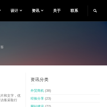
设计
资讯
关于
联系
获客
资讯分类
外贸商机
(38)
图片和文字，优
经验分享
(23)
使访客采取行
网站建设
(72)