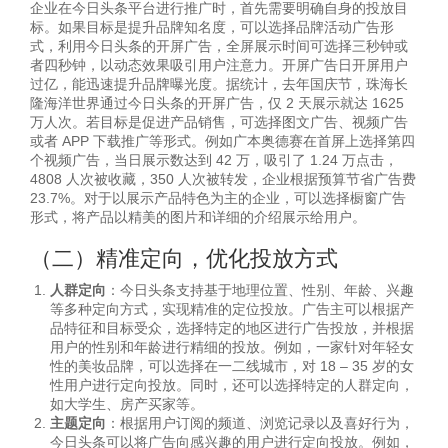
企业在今日头条平台进行推广时，首先需要明确自身的投放目
标。如果目标是提升品牌知名度，可以选择品牌活动广告形
式，利用今日头条的开屏广告，全屏展示时间可选择三秒钟或
者四秒钟，以动态效果吸引用户注意力。开屏广告日开屏用户
过亿，能迅速提升品牌曝光度。据统计，去年国庆节，珠海长
隆海洋世界通过今日头条的开屏广告，仅 2 天展示就达 1625
万人次。若目标是促进产品销售，可选择图文广告、视频广告
或者 APP 下载推广等形式。例如广本奥德赛在首屏上选择第四
个视频广告，当日展示数达到 42 万，吸引了 1.24 万点击，
4808 人次被收藏，350 人次被转发，企业根据预算节省广告费
23.7%。对于以展示产品特色为主的企业，可以选择橱窗广告
形式，将产品以精美的图片和详细的介绍展示给用户。
（二）精准定向，优化投放方式
人群定向
：今日头条支持基于地理位置、性别、年龄、兴趣
等多种定向方式，实现精准的定位投放。广告主可以根据产
品特征和目标受众，选择特定的地区进行广告投放，并根据
用户的性别和年龄进行精细的投放。例如，一家针对年轻女
性的美妆品牌，可以选择在一二线城市，对 18 – 35 岁的女
性用户进行定向投放。同时，还可以选择特定的人群定向，
如大学生、房产买家等。
主题定向
：根据用户订阅的频道、浏览记录以及喜好行为，
今日头条可以将广告向感兴趣的用户进行定向投放。例如，