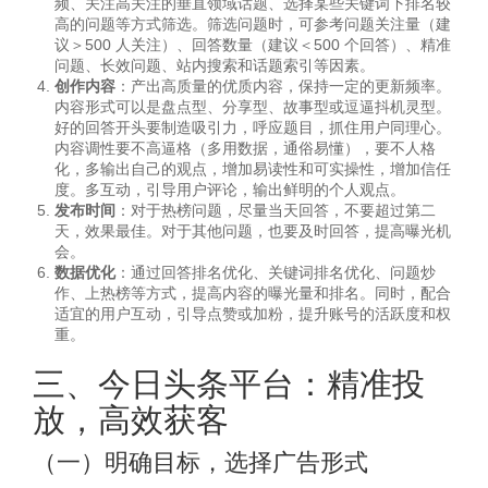
频、关注高关注的垂直领域话题、选择某些关键词下排名较
高的问题等方式筛选。筛选问题时，可参考问题关注量（建
议＞500 人关注）、回答数量（建议＜500 个回答）、精准
问题、长效问题、站内搜索和话题索引等因素。
创作内容
：产出高质量的优质内容，保持一定的更新频率。
内容形式可以是盘点型、分享型、故事型或逗逼抖机灵型。
好的回答开头要制造吸引力，呼应题目，抓住用户同理心。
内容调性要不高逼格（多用数据，通俗易懂），要不人格
化，多输出自己的观点，增加易读性和可实操性，增加信任
度。多互动，引导用户评论，输出鲜明的个人观点。
发布时间
：对于热榜问题，尽量当天回答，不要超过第二
天，效果最佳。对于其他问题，也要及时回答，提高曝光机
会。
数据优化
：通过回答排名优化、关键词排名优化、问题炒
作、上热榜等方式，提高内容的曝光量和排名。同时，配合
适宜的用户互动，引导点赞或加粉，提升账号的活跃度和权
重。
三、今日头条平台：精准投
放，高效获客
（一）明确目标，选择广告形式