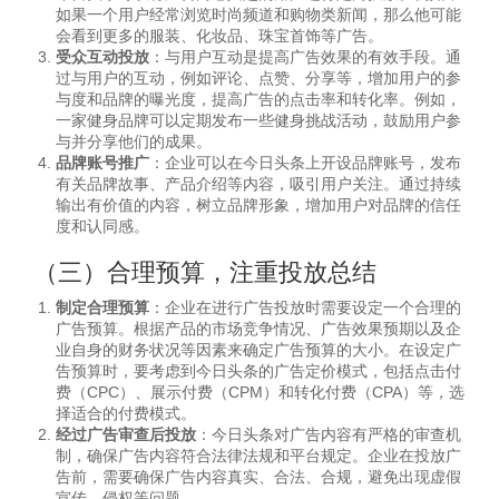
如果一个用户经常浏览时尚频道和购物类新闻，那么他可能
会看到更多的服装、化妆品、珠宝首饰等广告。
受众互动投放
：与用户互动是提高广告效果的有效手段。通
过与用户的互动，例如评论、点赞、分享等，增加用户的参
与度和品牌的曝光度，提高广告的点击率和转化率。例如，
一家健身品牌可以定期发布一些健身挑战活动，鼓励用户参
与并分享他们的成果。
品牌账号推广
：企业可以在今日头条上开设品牌账号，发布
有关品牌故事、产品介绍等内容，吸引用户关注。通过持续
输出有价值的内容，树立品牌形象，增加用户对品牌的信任
度和认同感。
（三）合理预算，注重投放总结
制定合理预算
：企业在进行广告投放时需要设定一个合理的
广告预算。根据产品的市场竞争情况、广告效果预期以及企
业自身的财务状况等因素来确定广告预算的大小。在设定广
告预算时，要考虑到今日头条的广告定价模式，包括点击付
费（CPC）、展示付费（CPM）和转化付费（CPA）等，选
择适合的付费模式。
经过广告审查后投放
：今日头条对广告内容有严格的审查机
制，确保广告内容符合法律法规和平台规定。企业在投放广
告前，需要确保广告内容真实、合法、合规，避免出现虚假
宣传、侵权等问题。