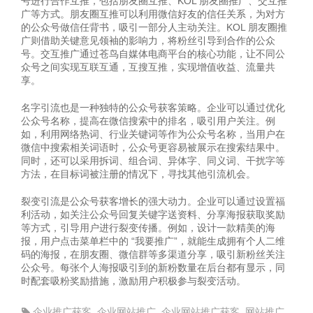
号进行合作互推，包括朋友圈互推、KOL 朋友圈推广、交互推
广等方式。朋友圈互推可以利用微信好友的信任关系，为对方
的公众号做信任背书，吸引一部分人主动关注。KOL 朋友圈推
广则借助关键意见领袖的影响力，将粉丝引导到合作的公众
号。交互推广通过苍鸟自媒体电商平台的核心功能，让不同公
众号之间实现互联互通，互搜互推，实现增值收益、流量共
享。
名字引流也是一种独特的公众号获客策略。企业可以通过优化
公众号名称，提高在微信搜索中的排名，吸引用户关注。例
如，利用网络热词、行业关键词等作为公众号名称，当用户在
微信中搜索相关词语时，公众号更容易被展示在搜索结果中。
同时，还可以采用拆词、组合词、异体字、同义词、干扰字等
方法，在目标词被注册的情况下，寻找其他引流机会。
裂变引流是公众号获客增长的强大动力。企业可以通过设置福
利活动，如关注公众号回复关键字送资料、分享海报获取奖励
等方式，引导用户进行裂变传播。例如，设计一款精美的海
报，用户点击菜单栏中的 “我要推广”，就能生成拥有个人二维
码的海报，在朋友圈、微信群等多渠道分享，吸引新粉丝关注
公众号。每张个人海报吸引到的新粉数量在后台都有显示，同
时配套吸粉奖励措施，激励用户积极参与裂变活动。
企业推广获客
,
企业网站推广
,
企业网站推广获客
,
网站推广
,