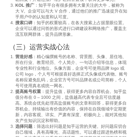
KOL 推广
：知乎平台有很多拥有大量关注的大牛，被称为
大 V。企业可以与大 V 合作，通过他们的推广迅速提升在知
乎用户中的认知度和认可度。
搜索口碑
：知乎的权重较高，在各大搜索上占据显眼位置。
企业可以通过问答的形式进行口碑建设和网络推广，覆盖主
流互联网群体，提升品牌形象。
（三）运营实战心法
营造好感
：精心编撰账号的名称、背景图、头像、居住地、
所在行业、教育经历、个人简介、一句话介绍等信息，体现
专业性和行业地位。头像方面，企业号可使用品牌 logo 或
公司 logo，个人号可根据喜好选择正式头像或代表物。账号
名称应避免乱码，企业官方号可叫品牌名或公司简称，个人
号可使用真名或统一网名。
提高账号权重
：提升盐值，获得更多内容自荐机会。知乎盐
值分布在 0 – 1000 之间，盐值越高代表专业且可信度越
高。系统会优先处理高盐值账号的文章和回答，获得更多自
荐机会。持续输出有价值的内容，保持在自我领域中定期更
新，内容客观、详实、严肃有深度、积极向上，能对其他知
友产生知识沉淀和帮助。
选择问题
：筛选出好问题是知乎运营的关键。好问题应切合
自己领域，具有高曝光、高话题性。可以通过跟进热榜和视