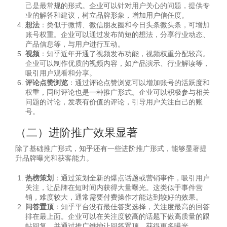
己是最常规的形式。企业可以针对用户关心的问题，提供专
业的解答和建议，树立品牌形象，增加用户信任度。
想法
：类似于微博、微信朋友圈和今日头条微头条，可增加
账号权重。企业可以通过发布简短的想法，分享行业动态、
产品信息等，与用户进行互动。
视频
：知乎近年开通了视频发布功能，视频权重分配较高。
企业可以制作优质的视频内容，如产品演示、行业解读等，
吸引用户观看和分享。
评论点赞浏览
：通过评论点赞浏览可以增加账号的活跃度和
权重，同时评论也是一种推广形式。企业可以积极参与相关
问题的讨论，发表有价值的评论，引导用户关注自己的账
号。
（二）进阶推广效果显著
除了基础推广形式，知乎还有一些进阶推广形式，能够显著提
升品牌曝光和获客能力。
热榜策划
：通过策划全新的爆点话题或营销事件，吸引用户
关注，让品牌在短时间内获得大量曝光。这类似于事件营
销，难度较大，通常需要付费操作才能达到较好的效果。
问答置顶
：知乎平台没有最佳答案选择，关注度最高的回答
排在最上面。企业可以在关注度较高的话题下做高质量的跟
帖回复，并通过推广维护让回答置顶，获得更多曝光。