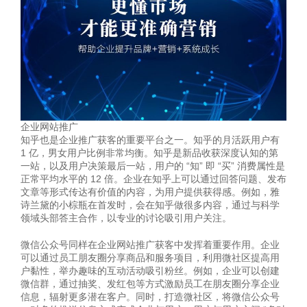
企业网站推广
知乎也是企业推广获客的重要平台之一。知乎的月活跃用户有
1 亿，男女用户比例非常均衡。知乎是新品收获深度认知的第
一站，以及用户决策最后一站，用户的 “知” 即 “买” 消费属性是
正常平均水平的 12 倍。企业在知乎上可以通过回答问题、发布
文章等形式传达有价值的内容，为用户提供获得感。例如，雅
诗兰黛的小棕瓶在首发时，会在知乎做很多内容，通过与科学
领域头部答主合作，以专业的讨论吸引用户关注。
微信公众号同样在企业网站推广获客中发挥着重要作用。企业
可以通过员工朋友圈分享商品和服务项目，利用微社区提高用
户黏性，举办趣味的互动活动吸引粉丝。例如，企业可以创建
微信群，通过抽奖、发红包等方式激励员工在朋友圈分享企业
信息，辐射更多潜在客户。同时，打造微社区，将微信公众号