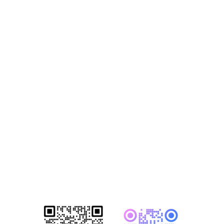
获取2026年-建
站营销推广获客
方案
已成功帮助1500+家知名企业完成数
字化转型！赋能企业突破网络营销瓶
颈，开启全网营销新格局！