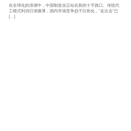
在全球化的浪潮中，中国制造业正站在新的十字路口。传统代
工模式利润日渐微薄，国内市场竞争趋于白热化，“走出去”已
[…]
获取2026年-建
站营销推广获客
方案