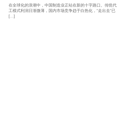
在全球化的浪潮中，中国制造业正站在新的十字路口。传统代
工模式利润日渐微薄，国内市场竞争趋于白热化，“走出去”已
[…]
获取2026年-建
站营销推广获客
方案