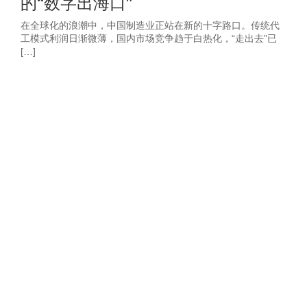
的“数字出海口”
在全球化的浪潮中，中国制造业正站在新的十字路口。传统代
工模式利润日渐微薄，国内市场竞争趋于白热化，“走出去”已
[…]
获取2026年-建
站营销推广获客
方案