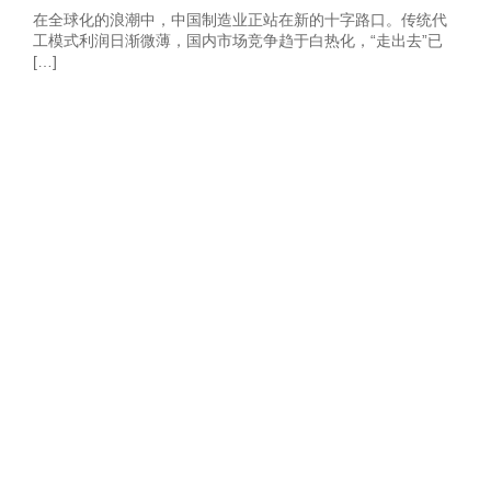
在全球化的浪潮中，中国制造业正站在新的十字路口。传统代
工模式利润日渐微薄，国内市场竞争趋于白热化，“走出去”已
[…]
获取2026年-建
站营销推广获客
方案