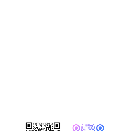
获取2026年-建
站营销推广获客
方案
已成功帮助1500+家知名企业完成数
字化转型！赋能企业突破网络营销瓶
颈，开启全网营销新格局！