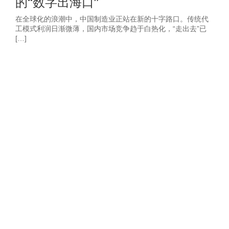
的“数字出海口”
在全球化的浪潮中，中国制造业正站在新的十字路口。传统代
工模式利润日渐微薄，国内市场竞争趋于白热化，“走出去”已
[…]
获取2026年-建
站营销推广获客
方案