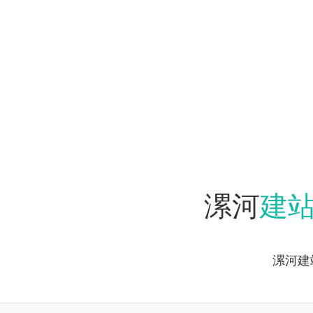
建
漯河
漯河建