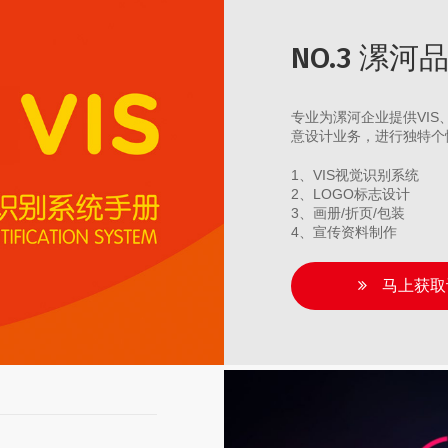
NO.3 漯
专业为漯河企业提供VI
意设计业务，进行独特个
1、VIS视觉识别系统
2、LOGO标志设计
3、画册/折页/包装
4、宣传资料制作
马上获取