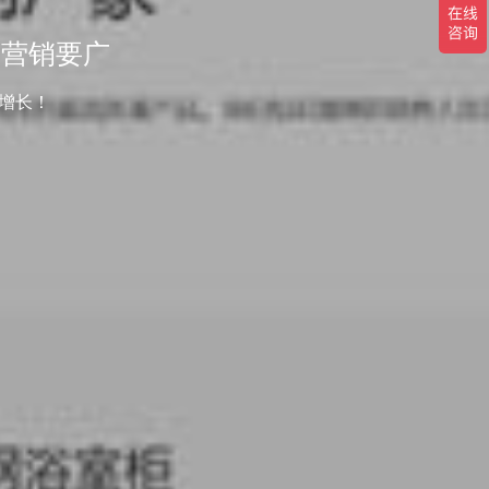
-营销要广
增长！