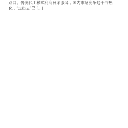
路口。传统代工模式利润日渐微薄，国内市场竞争趋于白热
化，“走出去”已 […]
获取2026年-建
站营销推广获客
方案