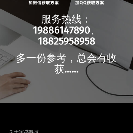
服务热线：
19886147890、
18825958958
多一份参考，总会有收
获……
关于宇盛科技