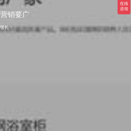
-营销要广
增长！