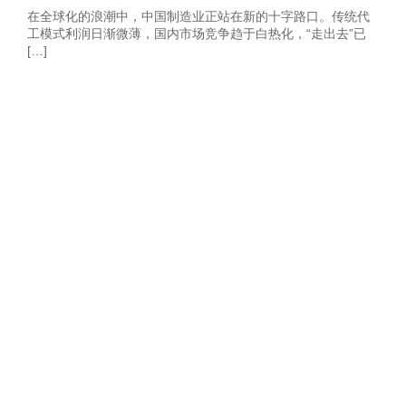
在全球化的浪潮中，中国制造业正站在新的十字路口。传统代
工模式利润日渐微薄，国内市场竞争趋于白热化，“走出去”已
[…]
获取2026年-建
站营销推广获客
方案