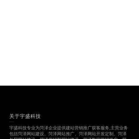
19886147890、
18825958958
多一份参考，总会有收
获……
关于宇盛科技
宇盛科技专业为菏泽企业提供建站营销推广获客服务,主营业务
包括菏泽网站建设、菏泽网站推广、菏泽网站开发定制、菏泽