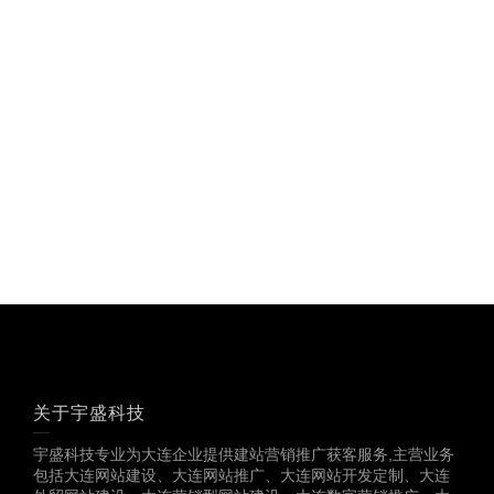
19886147890、
18825958958
多一份参考，总会有收
获……
关于宇盛科技
宇盛科技专业为大连企业提供建站营销推广获客服务,主营业务
包括大连网站建设、大连网站推广、大连网站开发定制、大连