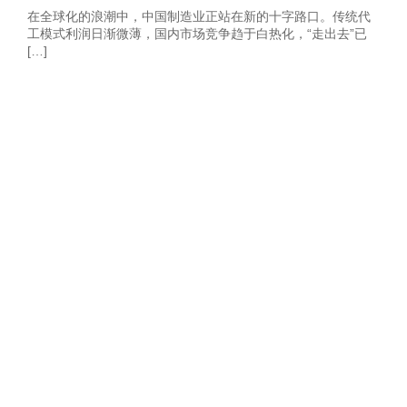
在全球化的浪潮中，中国制造业正站在新的十字路口。传统代
工模式利润日渐微薄，国内市场竞争趋于白热化，“走出去”已
[…]
获取2026年-建
站营销推广获客
方案