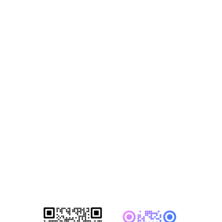
获取2026年-建
站营销推广获客
方案
已成功帮助1500+家知名企业完成数
字化转型！赋能企业突破网络营销瓶
颈，开启全网营销新格局！