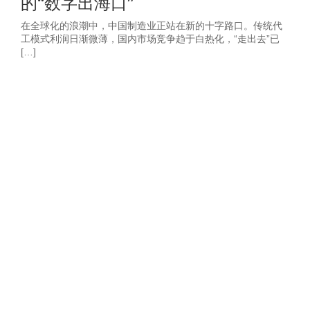
的“数字出海口”
在全球化的浪潮中，中国制造业正站在新的十字路口。传统代
工模式利润日渐微薄，国内市场竞争趋于白热化，“走出去”已
[…]
获取2026年-建
站营销推广获客
方案