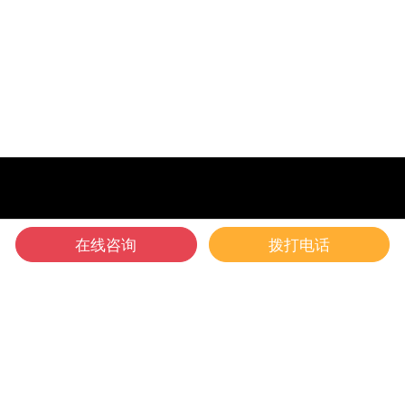
多一份参考，总会有收
获……
在线咨询
拨打电话
关于宇盛科技
宇盛科技专业为白城企业提供建站营销推广获客服务,主营业务
包括白城网站建设、白城网站推广、白城网站开发定制、白城
外贸网站建设、白城营销型网站建设、白城数字营销推广、白
城小程序开发、白城品牌创意设计等，致力于为企业提供完整
的网络营销一站式解决方案服务。
宇盛科技深知，我们不是为了做网站而做网站，不是为了推广
而推广！而是为了营销而做网站，为了效果而做推广！携手宇