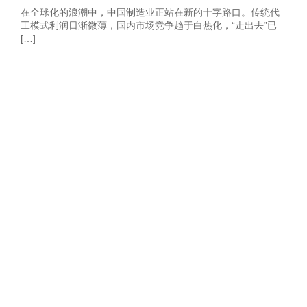
在全球化的浪潮中，中国制造业正站在新的十字路口。传统代
工模式利润日渐微薄，国内市场竞争趋于白热化，“走出去”已
[…]
获取2026年-建
站营销推广获客
方案